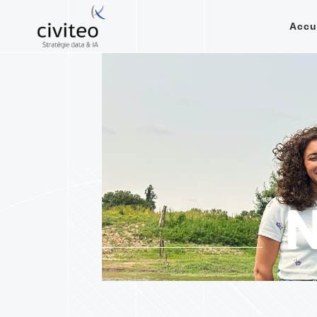
Accu
N