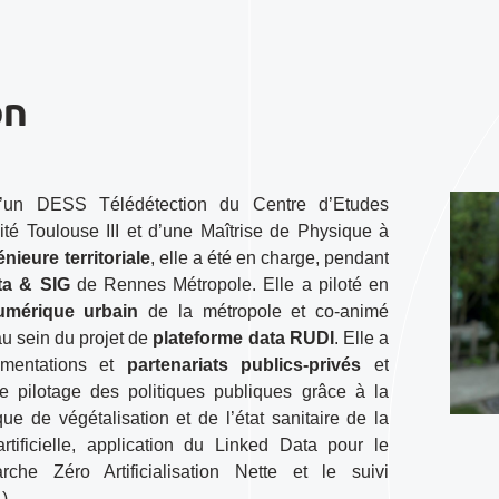
on
d’un DESS Télédétection du Centre d’Etudes
ité Toulouse III et d’une Maîtrise de Physique à
énieure territoriale
, elle a été en charge, pendant
ta & SIG
de Rennes Métropole. Elle a piloté en
mérique urbain
de la métropole et co-animé
au sein du projet de
plateforme data RUDI
. Elle a
imentations et
partenariats publics-privés
et
e pilotage des politiques publiques grâce à la
ue de végétalisation et de l’état sanitaire de la
artificielle, application du Linked Data pour le
rche Zéro Artificialisation Nette et le suivi
).