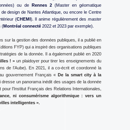
 données) ou de
Rennes 2
(Master en géomatique
 de design de Nantes Atlantique, ou encore le Centre
térieur (
CHEMI
). Il anime régulièrement des
master
 (
Montréal
connecté
2022 et 2023 par exemple).
s sur la gestion des données publiques, il a publié en
ditions FYP) qui a inspiré des organisations publiques
stratégies de la donnée. Il a également publié en 2020
lles ! »
un plaidoyer pour tirer les enseignements du
ons de l’Aube). En 2021, il a co-écrit et coordonné la
is au gouvernement Français «
De la smart city à la
i dresse un panorama inédit des usages de la donnée
it pour l’Institut Français des Relations Internationales,
llance, ni consumérisme algorithmique : vers un
lles intelligentes ».